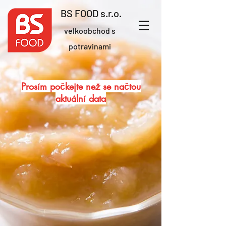
BS FOOD s.r.o.
velkoobchod s
potravinami
Prosím počkejte než se načtou
aktuální data