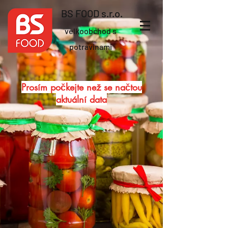
BS FOOD s.r.o.
velkoobchod s
potravinami
Prosím počkejte než se načtou
aktuální data